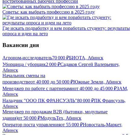
востребованных рабочих профессий
Советы: как выбрать профессию в 2025 году
Где искать подработку и кем поработать студенту: результаты
опроса и идеи на лето
Вакансии дня
Агроном-исследователь
70 000
₽
БИОТА, Абинск
Уборщица / уборщик
2 000
₽
Садаков Сергей Валерьевич,
Абинск
Начальник смены на
производстве
от
40 000
до
50 000
₽
Южные Земли, Абинск
Менеджер по работе с партнерами
от
40 000
до
45 000
₽
ЗАМ,
Абинск
Наладчик "ООО ПК ФРАНСУЭЛЬ"
80 000
₽
ПК Франсуэль,
Абинск
Менеджер по продажам B2B (бытовки, модульные
здания)
от
50 000
₽
МодульТех, Абинск
Оператор поста управления
от
55 000
₽
Новосталь-Маркет,
Абинск