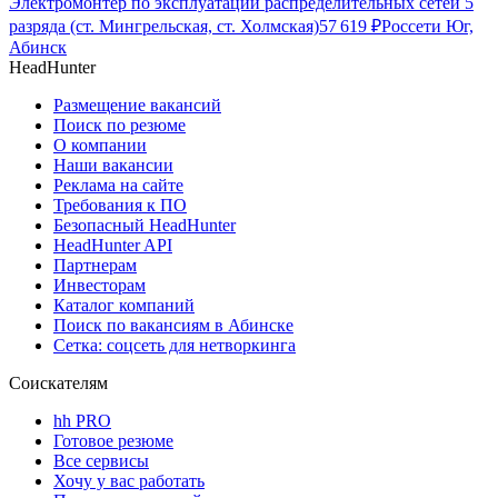
Электромонтер по эксплуатации распределительных сетей 5
разряда (ст. Мингрельская, ст. Холмская)
57 619
₽
Россети Юг,
Абинск
HeadHunter
Размещение вакансий
Поиск по резюме
О компании
Наши вакансии
Реклама на сайте
Требования к ПО
Безопасный HeadHunter
HeadHunter API
Партнерам
Инвесторам
Каталог компаний
Поиск по вакансиям в Абинске
Сетка: соцсеть для нетворкинга
Соискателям
hh PRO
Готовое резюме
Все сервисы
Хочу у вас работать