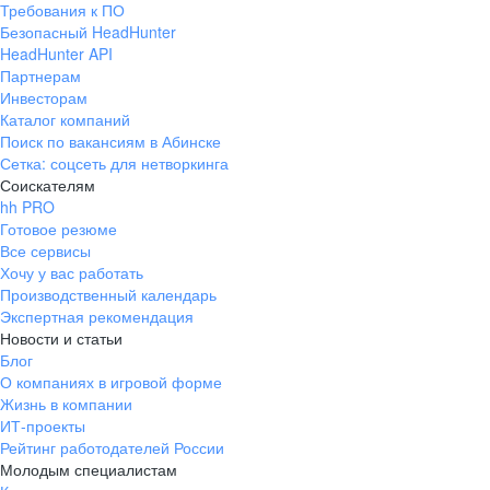
Требования к ПО
pr@ural.hh.ru
Безопасный HeadHunter
HeadHunter API
Краснодар
Партнерам
Инвесторам
ул. Янковского, д. 169, 7 этаж,
Каталог компаний
706 каб.
Поиск по вакансиям в Абинске
+7 861 205-55-57
Сетка: соцсеть для нетворкинга
pr@krd.hh.ru
Соискателям
hh PRO
Готовое резюме
Владивосток
Все сервисы
пер. Ланинский д. 4, офис 3.4
Хочу у вас работать
Производственный календарь
+7 423 202-33-28
Экспертная рекомендация
pr@dv.hh.ru
Новости и статьи
Блог
Новосибирск
О компаниях в игровой форме
Жизнь в компании
ул. Большевистская, д. 35,
ИТ-проекты
помещение 21
Рейтинг работодателей России
+7 383 207-94-64
Молодым специалистам