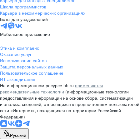
Карьера для молодых специалистов
pr@nsk.hh.ru
Школа программистов
Карьера в некоммерческих организациях
Минск
Боты для уведомлений
пр-т Дзержинского, д. 57,
10 этаж, помещение 45-1
Мобильное приложение
+375 (17)
336-03-02
Этика и комплаенс
pr@rabota.by
Оказание услуг
Использование сайтов
Алматы
Защита персональных данных
Пользовательское соглашение
пр. Абая, д. 151, БЦ Алатау,
ИТ аккредитация
12 этаж, офис 1209
На информационном ресурсе hh.ru
применяются
+7 727 232-13-13
рекомендательные технологии
(информационные технологии
pr@headhunter.com.kz
предоставления информации на основе сбора, систематизации
и анализа сведений, относящихся к предпочтениям пользователей
сети «Интернет», находящихся на территории Российской
Федерации)
Русский