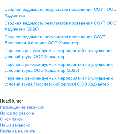
Сводная ведомость результатов проведения СОУТ ООО
Воронеж
Хэдхантер
Сводная ведомость результатов проведения СОУТ ООО
ул. Комиссаржевской, д. 10,
Хэдхантер (2026)
офис 1212
Сводная ведомость результатов проведения СОУТ
+7 473 280-05-05
Ярославский филиал ООО Хэдхантер
pr@vrn.hh.ru
Перечень рекомендуемых мероприятий по улучшению
условий труда ООО Хэдхантер
Казань
Перечень рекомендуемых мероприятий по улучшению
ул. Спартаковская, д. 2А, этаж 3,
условий труда ООО Хэдхантер (2026)
помещение 15
Перечень рекомендуемых мероприятий по улучшению
условий труда Ярославский филиал ООО Хэдхантер
+7 843 212-12-50
pr@kzn.hh.ru
HeadHunter
Размещение вакансий
Екатеринбург
Поиск по резюме
ул. Боевых Дружин, стр. 20,
О компании
5 этаж, офис 505, 521
Наши вакансии
Реклама на сайте
+7 343 226-79-99