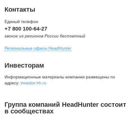
Контакты
Единый телефон
+7 800 100-64-27
звонок из регионов России бесплатный
Региональные офисы HeadHunter
Москва
Инвесторам
внутригородская территория
Информационные материалы компании размещены по
Муниципальный округ Тверской,
адресу:
investor.hh.ru
2-я Брестская ул., д. 48,
помещение 25
+7 495 974-64-27
Группа компаний HeadHunter состоит
+7 495 980-64-27
в сообществах
+7 495 134-92-24
press@hh.ru