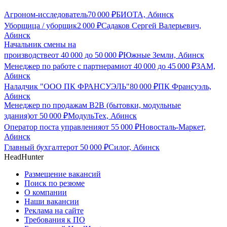
Агроном-исследователь
70 000
₽
БИОТА, Абинск
Уборщица / уборщик
2 000
₽
Садаков Сергей Валерьевич,
Абинск
Начальник смены на
производстве
от
40 000
до
50 000
₽
Южные Земли, Абинск
Менеджер по работе с партнерами
от
40 000
до
45 000
₽
ЗАМ,
Абинск
Наладчик "ООО ПК ФРАНСУЭЛЬ"
80 000
₽
ПК Франсуэль,
Абинск
Менеджер по продажам B2B (бытовки, модульные
здания)
от
50 000
₽
МодульТех, Абинск
Оператор поста управления
от
55 000
₽
Новосталь-Маркет,
Абинск
Главный бухгалтер
от
50 000
₽
Силог, Абинск
HeadHunter
Размещение вакансий
Поиск по резюме
О компании
Наши вакансии
Реклама на сайте
Требования к ПО