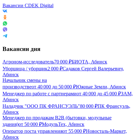
Вакансии CDEK Digital
Вакансии дня
Агроном-исследователь
70 000
₽
БИОТА, Абинск
Уборщица / уборщик
2 000
₽
Садаков Сергей Валерьевич,
Абинск
Начальник смены на
производстве
от
40 000
до
50 000
₽
Южные Земли, Абинск
Менеджер по работе с партнерами
от
40 000
до
45 000
₽
ЗАМ,
Абинск
Наладчик "ООО ПК ФРАНСУЭЛЬ"
80 000
₽
ПК Франсуэль,
Абинск
Менеджер по продажам B2B (бытовки, модульные
здания)
от
50 000
₽
МодульТех, Абинск
Оператор поста управления
от
55 000
₽
Новосталь-Маркет,
Абинск