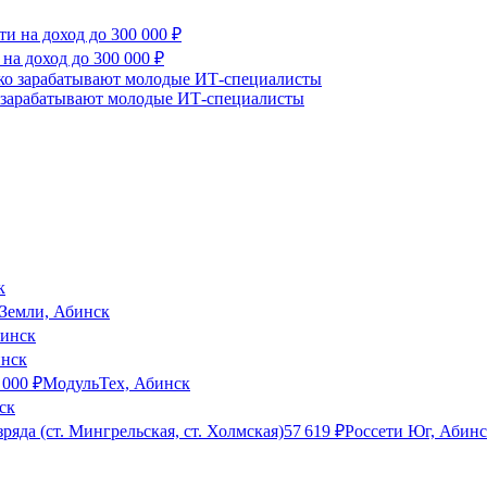
на доход до 300 000 ₽
о зарабатывают молодые ИТ-специалисты
к
емли, Абинск
инск
инск
 000
₽
МодульТех, Абинск
ск
яда (ст. Мингрельская, ст. Холмская)
57 619
₽
Россети Юг, Абин