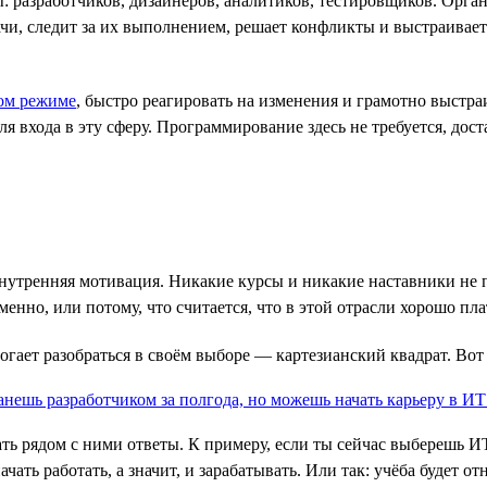
разработчиков, дизайнеров, аналитиков, тестировщиков. Органи
ачи, следит за их выполнением, решает конфликты и выстраивает
ом режиме
, быстро реагировать на изменения и грамотно выст
 входа в эту сферу. Программирование здесь не требуется, дост
внутренняя мотивация. Никакие курсы и никакие наставники не п
енно, или потому, что считается, что в этой отрасли хорошо пл
могает разобраться в своём выборе — картезианский квадрат. Вот
ать рядом с ними ответы. К примеру, если ты сейчас выберешь 
ачать работать, а значит, и зарабатывать. Или так: учёба будет 