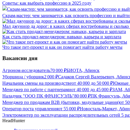
Советы: как выбрать профессию в 2025 году
Скрам-мастер: чем занимается, как освоить профессию и выйти 
Мал джуниор да дорог: в каких сферах востребованы и скольк
Как стать продакт-менеджером: навыки, карьера и зарплата
Что такое пет-проект и как он помогает найти работу мечты
Вакансии дня
Агроном-исследователь
70 000
₽
БИОТА, Абинск
Уборщица / уборщик
2 000
₽
Садаков Сергей Валерьевич, Абинс
Начальник смены на производстве
от
40 000
до
50 000
₽
Южные З
Менеджер по работе с партнерами
от
40 000
до
45 000
₽
ЗАМ, Аб
Наладчик "ООО ПК ФРАНСУЭЛЬ"
80 000
₽
ПК Франсуэль, Аб
Менеджер по продажам B2B (бытовки, модульные здания)
от
50
Оператор поста управления
от
55 000
₽
Новосталь-Маркет, Абин
Электромонтер по эксплуатации распределительных сетей 5 разр
HeadHunter