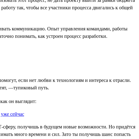
зовать этот процесс, не дать проекту выйти за рамки бюджета
 работу так, чтобы все участники процесса двигались к общей
раивать коммуникацию. Опыт управления командами, работы
аточно понимать, как устроен процесс разработки.
омогут, если нет любви к технологиям и интереса к отрасли.
атят, —тупиковый путь.
 как он выглядит:
ИТ-сферу, получишь в будущем новые возможности. Но придётся
отнимать много времени и сил. Зато ты получишь шанс попасть