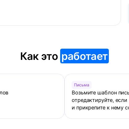
Как это
работает
Письма
лов
Возьмите шаблон пись
отредактируйте, если
и прикрепите к нему 