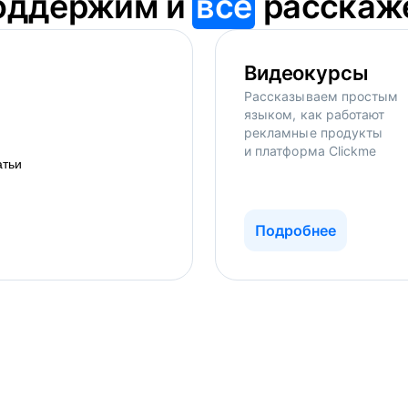
оддержим и
всё
расскаж
Видеокурсы
Рассказываем простым
языком, как работают
рекламные продукты
и платформа Clickme
Подробнее