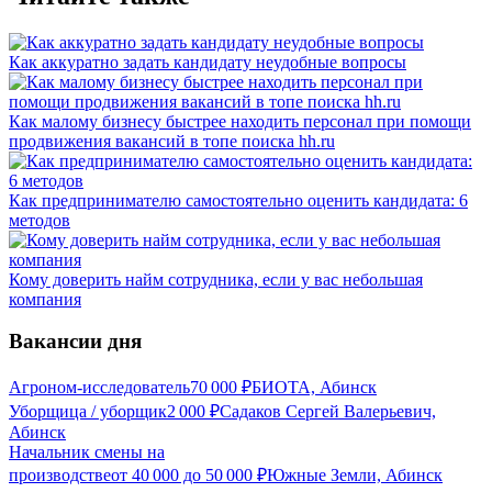
Как аккуратно задать кандидату неудобные вопросы
Как малому бизнесу быстрее находить персонал при помощи
продвижения вакансий в топе поиска hh.ru
Как предпринимателю самостоятельно оценить кандидата: 6
методов
Кому доверить найм сотрудника, если у вас небольшая
компания
Вакансии дня
Агроном-исследователь
70 000
₽
БИОТА, Абинск
Уборщица / уборщик
2 000
₽
Садаков Сергей Валерьевич,
Абинск
Начальник смены на
производстве
от
40 000
до
50 000
₽
Южные Земли, Абинск