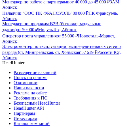
Менеджер по работе с партнерами
от
40 000
до
45 000
₽
ЗАМ,
Абинск
Наладчик "ООО ПК ФРАНСУЭЛЬ"
80 000
₽
ПК Франсуэль,
Абинск
Менеджер по продажам B2B (бытовки, модульные
здания)
от
50 000
₽
МодульТех, Абинск
Оператор поста управления
от
55 000
₽
Новосталь-Маркет,
Абинск
Электромонтер по эксплуатации распределительных сетей 5
разряда (ст. Мингрельская, ст. Холмская)
57 619
₽
Россети Юг,
Абинск
HeadHunter
Размещение вакансий
Поиск по резюме
О компании
Наши вакансии
Реклама на сайте
Требования к ПО
Безопасный HeadHunter
HeadHunter API
Партнерам
Инвесторам
Каталог компаний