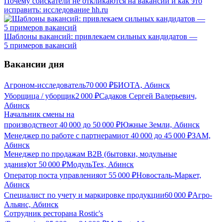
Почему соискатели не откликаются на вакансии и как это
исправить: исследование hh.ru
Шаблоны вакансий: привлекаем сильных кандидатов —
5 примеров вакансий
Вакансии дня
Агроном-исследователь
70 000
₽
БИОТА, Абинск
Уборщица / уборщик
2 000
₽
Садаков Сергей Валерьевич,
Абинск
Начальник смены на
производстве
от
40 000
до
50 000
₽
Южные Земли, Абинск
Менеджер по работе с партнерами
от
40 000
до
45 000
₽
ЗАМ,
Абинск
Менеджер по продажам B2B (бытовки, модульные
здания)
от
50 000
₽
МодульТех, Абинск
Оператор поста управления
от
55 000
₽
Новосталь-Маркет,
Абинск
Специалист по учету и маркировке продукции
60 000
₽
Агро-
Альянс, Абинск
Сотрудник ресторана Rostic's