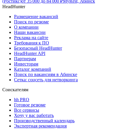
(Ростикс)
от
35 000
до
84 000
₽
MyRest, Абинск
HeadHunter
Размещение вакансий
Поиск по резюме
О компании
Наши вакансии
Реклама на сайте
Требования к ПО
Безопасный HeadHunter
HeadHunter API
Партнерам
Инвесторам
Каталог компаний
Поиск по вакансиям в Абинске
Сетка: соцсеть для нетворкинга
Соискателям
hh PRO
Готовое резюме
Все сервисы
Хочу у вас работать
Производственный календарь
Экспертная рекомендация