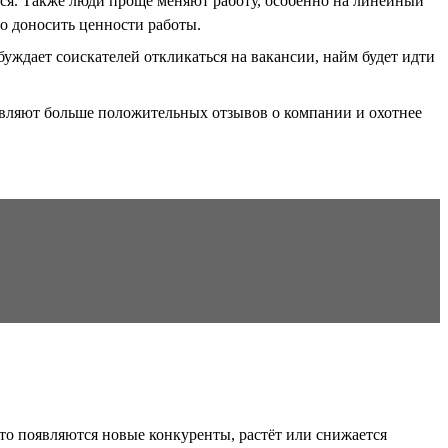
ся. Также люди проще меняют работу, особенно на линейный
о доносить ценности работы.
уждает соискателей откликаться на вакансии, найм будет идти
авляют больше положительных отзывов о компании и охотнее
что появляются новые конкуренты, растёт или снижается