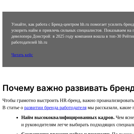
Узнайте, как работа с Бренд-центром hh.ru помогает усилить бренд
ускорить найм и привлечь сильных специалистов. Показываем на 
девелопера Донстрой: в 2025 году компания вошла в топ-30 Рейти
работодателей hh.ru
Читать кейс
Почему важно развивать брен
Чтобы грамотно выстроить HR-бренд, важно проанализировать
В статье о
развитии бренда работодателя
мы рассказали, какие 
Найм высококвалифицированных кадров.
Чем ясне
и руководителям легче выбирать подходящих специал