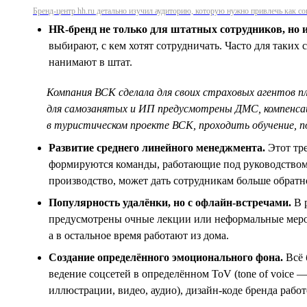
Бренд-центр hh.ru детально изучил аудиторию, которую нужно привлечь как с
HR-бренд не только для штатных сотрудников, но и
выбирают, с кем хотят сотрудничать. Часто для таких
нанимают в штат.
Компания ВСК сделала для своих страховых агентов 
для самозанятых и ИП предусмотрены ДМС, компенсац
в туристическом проекте ВСК, проходить обучение, п
Развитие среднего линейного менеджмента.
Этот тре
формируются команды, работающие под руководством 
производство, может дать сотрудникам больше обратн
Популярность удалёнки, но с офлайн-встречами.
В р
предусмотрены очные лекции или неформальные мероп
а в остальное время работают из дома.
Создание определённого эмоционального фона.
Всё 
ведение соцсетей в определённом ToV (tone of voice 
иллюстрации, видео, аудио), дизайн-коде бренда работ