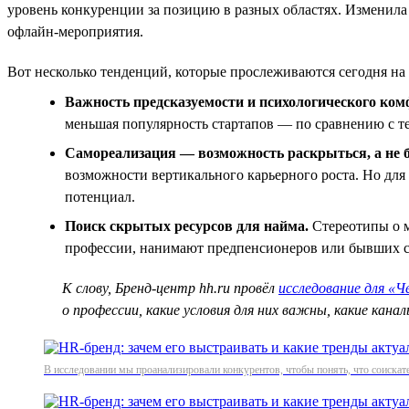
уровень конкуренции за позицию в разных областях. Изменила
офлайн-мероприятия.
Вот несколько тенденций, которые прослеживаются сегодня на 
Важность предсказуемости и психологического ком
меньшая популярность стартапов — по сравнению с те
Самореализация — возможность раскрыться, а не б
возможности вертикального карьерного роста. Но для
потенциал.
Поиск скрытых ресурсов для найма.
Стереотипы о м
профессии, нанимают предпенсионеров или бывших с
К слову, Бренд-центр hh.ru провёл
исследование для «Ч
о профессии, какие условия для них важны, какие кан
В исследовании мы проанализировали конкурентов, чтобы понять, что соискател