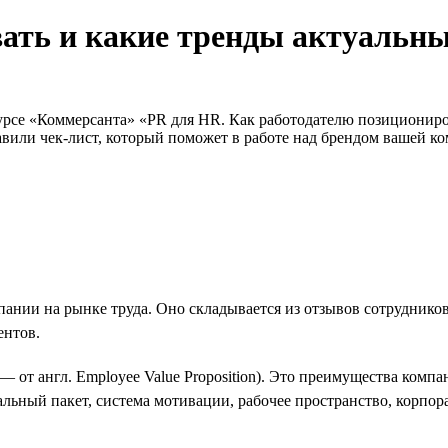
вать и какие тренды актуальн
курсе «Коммерсанта» «PR для HR. Как работодателю позициониров
тавили чек-лист, который поможет в работе над брендом вашей к
пании на рынке труда. Оно складывается из отзывов сотруднико
ентов.
 от англ. Employee Value Proposition). Это преимущества комп
льный пакет, система мотивации, рабочее пространство, корпора