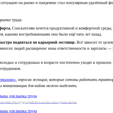
 ситуацию на рынке и пандемия: стал популярным удалённый фор
рынке труда:
форта.
Соискателям хочется продуктивной и комфортной среды, в
м, какими востребованными они были ещё пять лет назад.
ыстро подняться по карьерной лестнице.
Всё зависит от целе
 многих людей расширение зоны ответственности и зарплаты — у
олодых и сотрудниках в возрасте постепенно уходят в прошло
отрудников.
еркизово»
, опросив женщин, которые готовы работать трактор
алы коммуникации для найма можно выделить.
и ценят при трудоустройстве и на чём стоит сделать акцент.