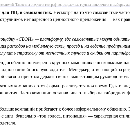
оискателей. Также мы очертили географию, возрастные группы и включили в выборку же
 для ИП, и самозанятых.
Несмотря на то что самозанятые част
 сотрудников нет адресного ценностного предложения — как пра
площадку «СВОИ» — платформу, где самозанятые могут общаться
ия расходов на мобильную связь, проезд и на ведение предпри
олучать страховку от несчастных случаев и скидки от партнёро
нд особенно популярен в крупных компаниях с несколькими на
одного линейного руководителя. Менеджер, отвечающий за рез
ой связи и при этом держит связь с вышестоящим руководством.
азных компаниях этот формат реализуется по-своему. Где-то вне
риятия. Часто компании останавливают выбор на гибридном фор
больше компаний прибегают к более неформальному общению. Э
— с англ. буквально «тон голоса, интонация» — характерная стил
одателя.