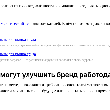
увеличения их осведомлённости о компании и создания эмоцио
ихологический тест
для соискателей. В нём не только задавали 
ого состояния, социального благополучия, профессионального развития и физического з
и разных запросов — от расширения окружения до заботы о своём здоровье.
омогут улучшить бренд работод
ит на месте, а пожелания и требования соискателей меняются вм
к-лист и сохранить его на будущее или прочитать вопросы прямо 