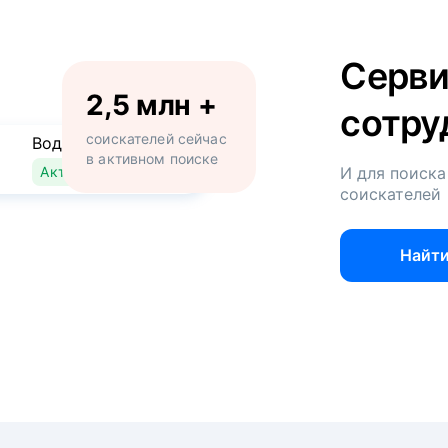
Серви
2,5 млн +
сотру
соискателей сейчас
Водитель
в активном поиске
Активно ищет работу
И для поиска
соискателей
Найти