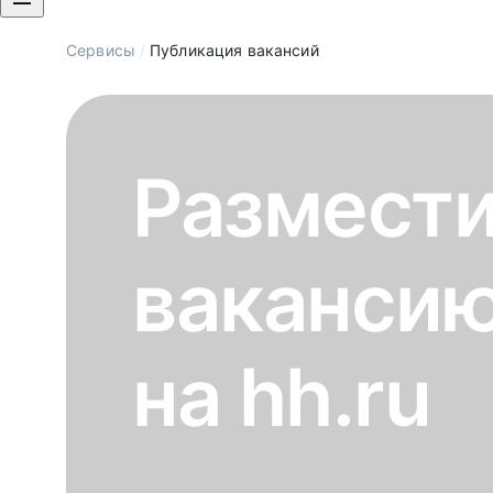
Сервисы
/
Публикация вакансий
Размест
ваканси
на hh.ru