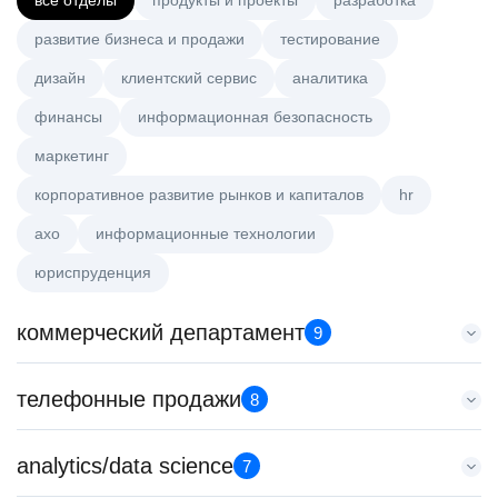
все отделы
продукты и проекты
разработка
развитие бизнеса и продажи
тестирование
дизайн
клиентский сервис
аналитика
финансы
информационная безопасность
маркетинг
корпоративное развитие рынков и капиталов
hr
axo
информационные технологии
юриспруденция
коммерческий департамент
9
Key Account Manager (EdTech)
телефонные продажи
8
HeadHunter::Коммерческий департамент
4 авг. 2026
Менеджер по продажам B2B (сегмент SMB)
analytics/data science
150000 ₽
7
HeadHunter::Телефонные продажи
Нижний Новгород