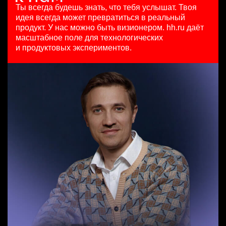
HeadHunter::Коммерческий департамент
15000000 so'm
29 июл. 2026
Ты всегда будешь знать, что тебя услышат.
Твоя
21 июл. 2026
Ташкент
з/п не указана
идея всегда может превратиться в реальный
SMM-менеджер
з/п не указана
Москва
продукт.
У нас можно быть визионером. hh.ru даёт
HeadHunter::Департамент маркетинга
Санкт-Петербург
масштабное поле для технологических
Менеджер по продажам B2B
15 июл. 2026
и продуктовых экспериментов.
HeadHunter::Телефонные продажи
з/п не указана
Key Account Manager (EdTech)
29 июл. 2026
Ташкент
HeadHunter::Коммерческий департамент
7200000 - 16800000 so'm
4 авг. 2026
Ташкент
150000 ₽
Казань