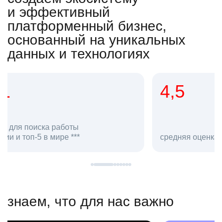
и эффективный
платформенный бизнес,
основанный на уникальных
данных и технологиях
4,5
20
сотруд
средняя оценка hh.ru как работодателя **
в hh.ru
знаем, что для нас важно