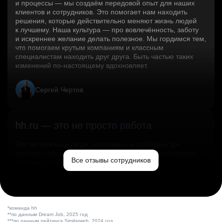
и процессы — мы создаём передовой опыт для наших
клиентов и сотрудников. Это помогает нам находить
решения, которые действительно меняют жизнь людей
к лучшему. Наша культура — про вовлечённость, заботу
и искреннее желание делать полезное. Мы гордимся тем,
что помогаем крутым компаниям и классным
специалистам находить друг друга. Быть частью таких
изменений по‑настоящему вдохновляет.
Сергей Чертов
hh.ru — это не просто работа
Это эмпатичные люди, заслуженные победы и дух
свободы. Мы помогаем миру и создаём лучший сервис
Все отзывы сотрудников
по поиску работы в стране.
Ольга Емельянова
*команда hh
**по данным Dream Job, 2025 год
***по данным рейтинга Similarweb, 2024 год