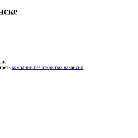
нске
оне.
треть
компании без открытых вакансий