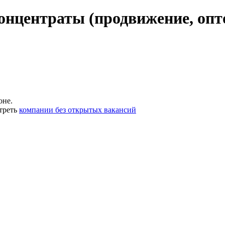
нцентраты (продвижение, опто
оне.
треть
компании без открытых вакансий