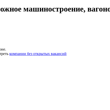
ожное машиностроение, вагоно
оне.
треть
компании без открытых вакансий