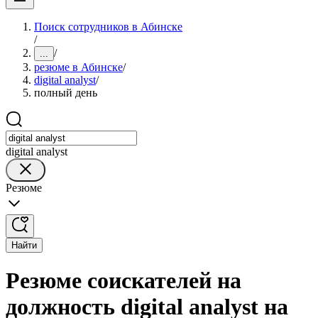
Поиск сотрудников в Абинске
/
/
...
резюме в Абинске
/
digital analyst
/
полный день
digital analyst
Резюме
Найти
Резюме соискателей на
должность digital analyst на