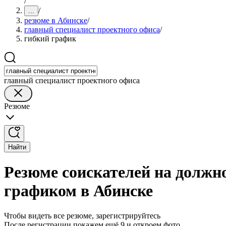
/
/
...
резюме в Абинске
/
главный специалист проектного офиса
/
гибкий график
главный специалист проектного офиса
Резюме
Найти
Резюме соискателей на должно
графиком в Абинске
Чтобы видеть все резюме, зарегистрируйтесь
После регистрации покажем ещё 9 и откроем фото