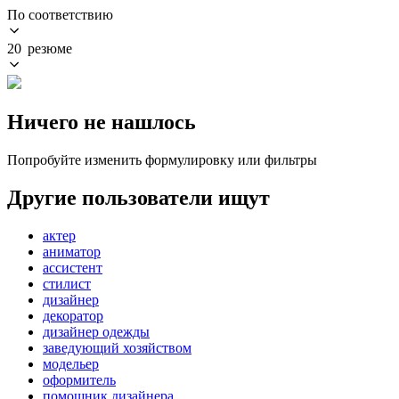
По соответствию
20 резюме
Ничего не нашлось
Попробуйте изменить формулировку или фильтры
Другие пользователи ищут
актер
аниматор
ассистент
стилист
дизайнер
декоратор
дизайнер одежды
заведующий хозяйством
модельер
оформитель
помощник дизайнера