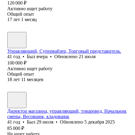
120 000
₽
Активно ищет работу
Общий опыт
17
лет
1
месяц
Управляющий, Супервайзер, Торговый представитель.
41
год
•
Был
вчера
•
Обновлено
21 июля
100 000
₽
Активно ищет работу
Общий опыт
18
лет
11
месяцев
Директор магазина, управляющий, товаровед, Начальник
смены, Весовщик, кладовщик
41
год
•
Был
29 июля
•
Обновлено
5 декабря 2025
85 000
₽
Не ищет работу