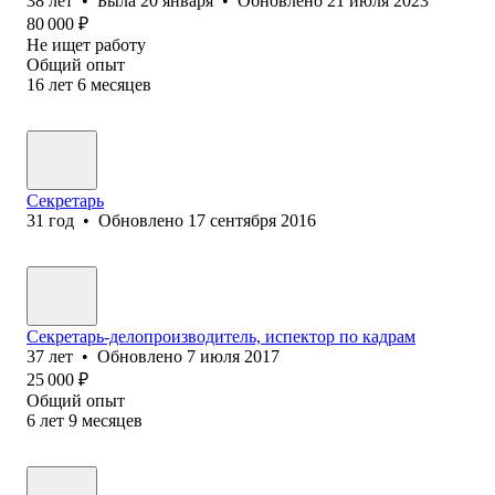
38
лет
•
Была
20 января
•
Обновлено
21 июля 2023
80 000
₽
Не ищет работу
Общий опыт
16
лет
6
месяцев
Секретарь
31
год
•
Обновлено
17 сентября 2016
Секретарь-делопроизводитель, испектор по кадрам
37
лет
•
Обновлено
7 июля 2017
25 000
₽
Общий опыт
6
лет
9
месяцев