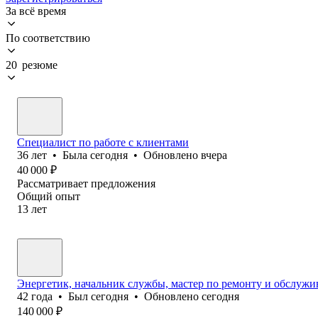
За всё время
По соответствию
20 резюме
Специалист по работе с клиентами
36
лет
•
Была
сегодня
•
Обновлено
вчера
40 000
₽
Рассматривает предложения
Общий опыт
13
лет
Энергетик, начальник службы, мастер по ремонту и обслуж
42
года
•
Был
сегодня
•
Обновлено
сегодня
140 000
₽