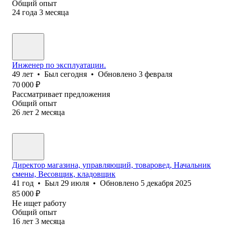
Общий опыт
24
года
3
месяца
Инженер по эксплуатации.
49
лет
•
Был
сегодня
•
Обновлено
3 февраля
70 000
₽
Рассматривает предложения
Общий опыт
26
лет
2
месяца
Директор магазина, управляющий, товаровед, Начальник
смены, Весовщик, кладовщик
41
год
•
Был
29 июля
•
Обновлено
5 декабря 2025
85 000
₽
Не ищет работу
Общий опыт
16
лет
3
месяца