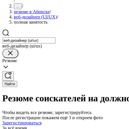
/
/
...
резюме в Абинске
/
веб-дизайнер (UI/UX)
/
полная занятость
веб-дизайнер (ui/ux)
Резюме
Найти
Резюме соискателей на должно
Чтобы видеть все резюме, зарегистрируйтесь
После регистрации покажем ещё 3 и откроем фото
Зарегистрироваться
За всё время