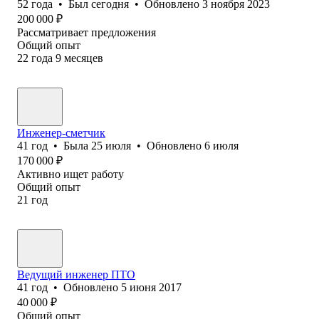
52
года
•
Был
сегодня
•
Обновлено
3 ноября 2023
200 000
₽
Рассматривает предложения
Общий опыт
22
года
9
месяцев
Инженер-сметчик
41
год
•
Была
25 июля
•
Обновлено
6 июля
170 000
₽
Активно ищет работу
Общий опыт
21
год
Ведущий инженер ПТО
41
год
•
Обновлено
5 июня 2017
40 000
₽
Общий опыт