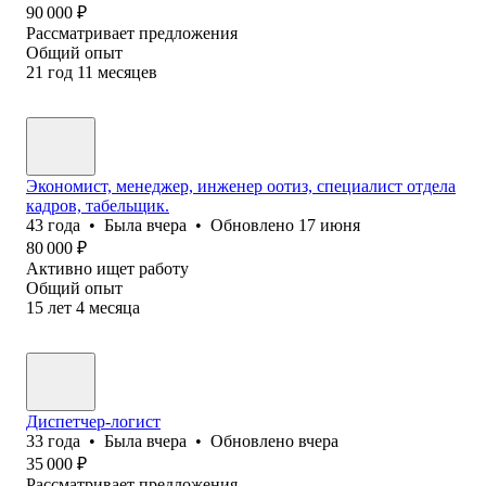
90 000
₽
Рассматривает предложения
Общий опыт
21
год
11
месяцев
Экономист, менеджер, инженер оотиз, специалист отдела
кадров, табельщик.
43
года
•
Была
вчера
•
Обновлено
17 июня
80 000
₽
Активно ищет работу
Общий опыт
15
лет
4
месяца
Диспетчер-логист
33
года
•
Была
вчера
•
Обновлено
вчера
35 000
₽
Рассматривает предложения