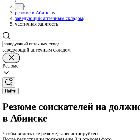
/
/
...
резюме в Абинске
/
заведующий аптечным складом
/
частичная занятость
заведующий аптечным складом
Резюме
Найти
Резюме соискателей на должн
в Абинске
Чтобы видеть все резюме, зарегистрируйтесь
После регистрации покажем ещё 3 и откроем фото