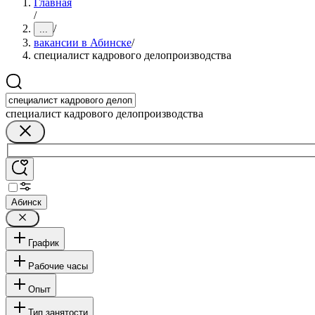
Главная
/
/
...
вакансии в Абинске
/
специалист кадрового делопроизводства
специалист кадрового делопроизводства
Абинск
График
Рабочие часы
Опыт
Тип занятости