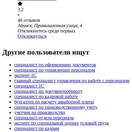
3.2
•
46
отзывов
Абинск, Промышленная улица, 4
Откликнитесь среди первых
Откликнуться
Другие пользователи ищут
специалист по оформлению документов
специалист по управлению персоналом
эксперт 1С
главный специалист управления по работе с персоналом
специалист 1С
специалист по документообороту
специалист по кадровой работе
бухгалтер по расчету заработной платы
специалист по производственному учету
учетчик на производство
специалист отдела персонала
эксперт по специальной оценке условий труда
специалист по кадрам