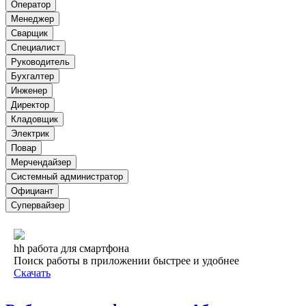
Оператор
Менеджер
Сварщик
Специалист
Руководитель
Бухгалтер
Инженер
Директор
Кладовщик
Электрик
Повар
Мерчендайзер
Системный администратор
Официант
Супервайзер
hh работа для смартфона
Поиск работы в приложении быстрее и удобнее
Скачать