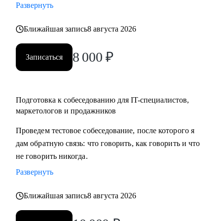
Развернуть
карьеры, если текущая уже не драйвит
• Как перейти в направление project менеджмента, строить
Ближайшая запись
8 августа 2026
свой карьерный трек
8 000
₽
Записаться
Кому могу помочь:
• Специалистам в сфере маркетинга, IT, продаж
Подготовка к собеседованию для IT-специалистов,
маркетологов и продажников
Проведем тестовое собеседование, после которого я
дам обратную связь: что говорить, как говорить и что
не говорить никогда.
Развернуть
Ближайшая запись
8 августа 2026