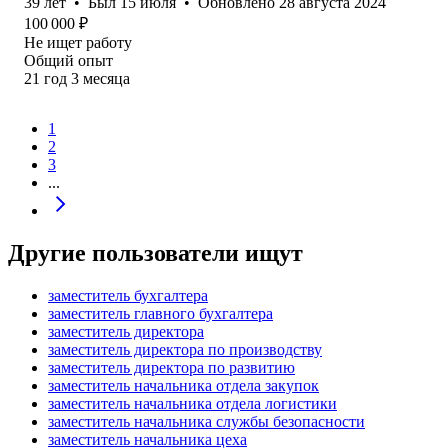
39
лет
•
Был
15 июля
•
Обновлено
28 августа 2024
100 000
₽
Не ищет работу
Общий опыт
21
год
3
месяца
1
2
3
...
Другие пользователи ищут
заместитель бухгалтера
заместитель главного бухгалтера
заместитель директора
заместитель директора по производству
заместитель директора по развитию
заместитель начальника отдела закупок
заместитель начальника отдела логистики
заместитель начальника службы безопасности
заместитель начальника цеха