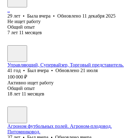
..
29
лет
•
Была
вчера
•
Обновлено
11 декабря 2025
Не ищет работу
Общий опыт
7
лет
11
месяцев
Управляющий, Супервайзер, Торговый представитель.
41
год
•
Был
вчера
•
Обновлено
21 июля
100 000
₽
Активно ищет работу
Общий опыт
18
лет
11
месяцев
Агроном футбольных полей. Агроном-плодовод.
Питомниковод.
37
лет
•
Был
вчера
•
Обновлено
вчера