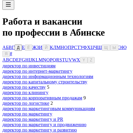
Работа и вакансии
по профессии в Абинске
А
Б
В
Г
Е
Ж
З
И
К
Л
М
Н
О
П
Р
С
Т
У
Ф
Х
Ц
Ч
Ш
Э
Ю
Д
Ё
Й
Щ
Ы
#
Я
A
B
C
D
E
F
G
H
I
J
K
L
M
N
O
P
Q
R
S
T
U
V
W
X
Y
Z
директор по инвестициям
директор по интернет-маркетингу
директор по информационным технологиям
директор по капитальному строительству
директор по качеству
5
директор по клинингу
директор по корпоративным продажам
9
директор по логистике
2
директор по маркетинговым коммуникациям
директор по маркетингу
директор по маркетингу и PR
директор по маркетингу и продвижению
директор по маркетингу и развитию