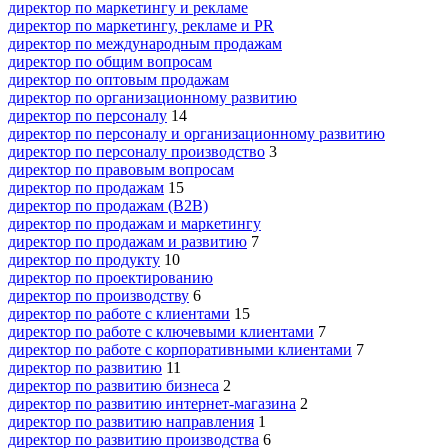
директор по маркетингу и рекламе
директор по маркетингу, рекламе и PR
директор по международным продажам
директор по общим вопросам
директор по оптовым продажам
директор по организационному развитию
директор по персоналу
14
директор по персоналу и организационному развитию
директор по персоналу производство
3
директор по правовым вопросам
директор по продажам
15
директор по продажам (B2B)
директор по продажам и маркетингу
директор по продажам и развитию
7
директор по продукту
10
директор по проектированию
директор по производству
6
директор по работе с клиентами
15
директор по работе с ключевыми клиентами
7
директор по работе с корпоративными клиентами
7
директор по развитию
11
директор по развитию бизнеса
2
директор по развитию интернет-магазина
2
директор по развитию направления
1
директор по развитию производства
6