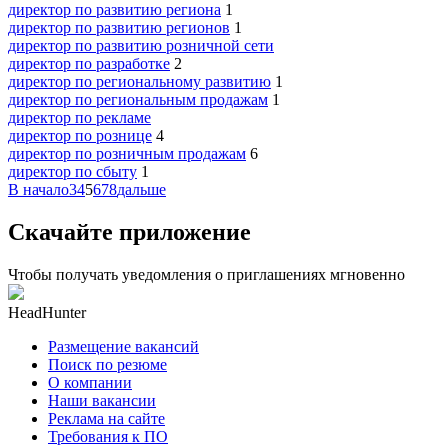
директор по развитию региона
1
директор по развитию регионов
1
директор по развитию розничной сети
директор по разработке
2
директор по региональному развитию
1
директор по региональным продажам
1
директор по рекламе
директор по рознице
4
директор по розничным продажам
6
директор по сбыту
1
В начало
3
4
5
6
7
8
дальше
Скачайте приложение
Чтобы получать уведомления о приглашениях мгновенно
HeadHunter
Размещение вакансий
Поиск по резюме
О компании
Наши вакансии
Реклама на сайте
Требования к ПО