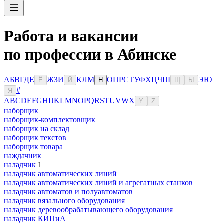
Работа и вакансии
по профессии в Абинске
А
Б
В
Г
Д
Е
Ж
З
И
К
Л
М
О
П
Р
С
Т
У
Ф
Х
Ц
Ч
Ш
Э
Ю
Ё
Й
Н
Щ
Ы
#
Я
A
B
C
D
E
F
G
H
I
J
K
L
M
N
O
P
Q
R
S
T
U
V
W
X
Y
Z
наборщик
наборщик-комплектовщик
наборщик на склад
наборщик текстов
наборщик товара
наждачник
наладчик
1
наладчик автоматических линий
наладчик автоматических линий и агрегатных станков
наладчик автоматов и полуавтоматов
наладчик вязального оборудования
наладчик деревообрабатывающего оборудования
наладчик КИПиА