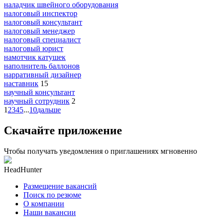
наладчик швейного оборудования
налоговый инспектор
налоговый консультант
налоговый менеджер
налоговый специалист
налоговый юрист
намотчик катушек
наполнитель баллонов
нарративный дизайнер
наставник
15
научный консультант
научный сотрудник
2
1
2
3
4
5
...
10
дальше
Скачайте приложение
Чтобы получать уведомления о приглашениях мгновенно
HeadHunter
Размещение вакансий
Поиск по резюме
О компании
Наши вакансии