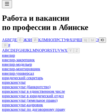
Работа и вакансии
по профессии в Абинске
А
Б
В
Г
Д
Е
Ж
З
И
К
Л
М
Н
О
П
Р
С
Т
У
Ф
Х
Ц
Ч
Ш
Э
Ё
Й
Щ
Ы
Ю
#
Я
A
B
C
D
E
F
G
H
I
J
K
L
M
N
O
P
Q
R
S
T
U
V
W
X
Y
Z
ювелир
ювелир-закрепщик
ювелир-модельер
ювелир-монтировщик
ювелир-универсал
юридический секретарь
юрисконсульт
юрисконсульт (банкротство)
юрисконсульт в единственном числе
юрисконсульт в юридический отдел
юрисконсульт (земельное право)
юрисконсульт-кадровик
юрисконсульт по договорному праву