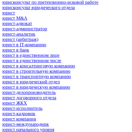
юрисконсульт по претензионно-исковой работе
юрисконсульт юридического отдела
юрист
юрист M&A
юрист-адвокат
юрист-администратор
юрист-аналитик
юрист (арбитраж)
юрист в IT-компанию
юрист в банк
юрист в единственном лице
юрист в единственном числе
юрист в консалтинговую компанию
юрист в строительную компанию
юрист в транспортную компанию
юрист в юридический отдел
юрист в юридическую компанию
юрист-делопроизводитель
юрист договорного отдела
юрист ЖКХ
юрист-исполнитель
юрист-кадровик
юрист компании
юрист-международник
юрист начального уровня