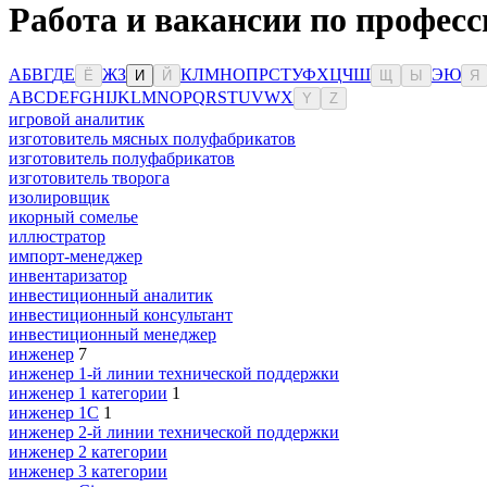
Работа и вакансии по професс
А
Б
В
Г
Д
Е
Ж
З
К
Л
М
Н
О
П
Р
С
Т
У
Ф
Х
Ц
Ч
Ш
Э
Ю
Ё
И
Й
Щ
Ы
Я
A
B
C
D
E
F
G
H
I
J
K
L
M
N
O
P
Q
R
S
T
U
V
W
X
Y
Z
игровой аналитик
изготовитель мясных полуфабрикатов
изготовитель полуфабрикатов
изготовитель творога
изолировщик
икорный сомелье
иллюстратор
импорт-менеджер
инвентаризатор
инвестиционный аналитик
инвестиционный консультант
инвестиционный менеджер
инженер
7
инженер 1-й линии технической поддержки
инженер 1 категории
1
инженер 1С
1
инженер 2-й линии технической поддержки
инженер 2 категории
инженер 3 категории