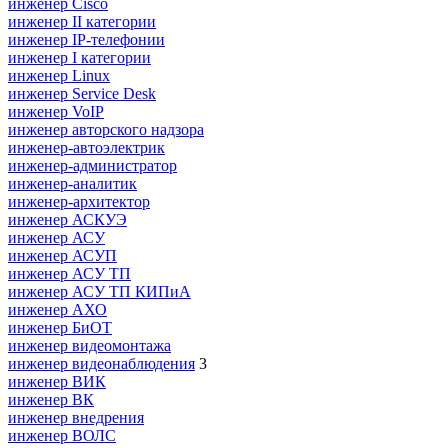
инженер Cisco
инженер II категории
инженер IP-телефонии
инженер I категории
инженер Linux
инженер Service Desk
инженер VoIP
инженер авторского надзора
инженер-автоэлектрик
инженер-администратор
инженер-аналитик
инженер-архитектор
инженер АСКУЭ
инженер АСУ
инженер АСУП
инженер АСУ ТП
инженер АСУ ТП КИПиА
инженер АХО
инженер БиОТ
инженер видеомонтажа
инженер видеонаблюдения
3
инженер ВИК
инженер ВК
инженер внедрения
инженер ВОЛС