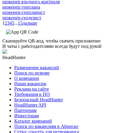
инженер входного контроля
инженер генплана
инженер-генпланист
инженер-геодезист
1
2
3
4
5
...
15
дальше
Сканируйте QR-код, чтобы скачать приложение
И чаты с работодателями всегда будут под рукой
HeadHunter
Размещение вакансий
Поиск по резюме
О компании
Наши вакансии
Реклама на сайте
Требования к ПО
Безопасный HeadHunter
HeadHunter API
Партнерам
Инвесторам
Каталог компаний
Поиск по вакансиям в Абинске
Сетка: соцсеть для нетворкинга