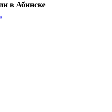
ии в Абинске
#