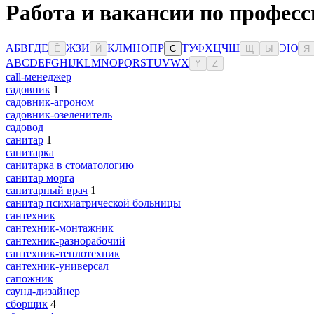
Работа и вакансии по професс
А
Б
В
Г
Д
Е
Ж
З
И
К
Л
М
Н
О
П
Р
Т
У
Ф
Х
Ц
Ч
Ш
Э
Ю
Ё
Й
С
Щ
Ы
Я
A
B
C
D
E
F
G
H
I
J
K
L
M
N
O
P
Q
R
S
T
U
V
W
X
Y
Z
сall-менеджер
садовник
1
садовник-агроном
садовник-озеленитель
садовод
санитар
1
санитарка
санитарка в стоматологию
санитар морга
санитарный врач
1
санитар психиатрической больницы
сантехник
сантехник-монтажник
сантехник-разнорабочий
сантехник-теплотехник
сантехник-универсал
сапожник
саунд-дизайнер
сборщик
4