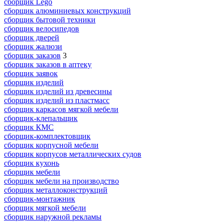
сборщик Lego
сборщик алюминиевых конструкций
сборщик бытовой техники
сборщик велосипедов
сборщик дверей
сборщик жалюзи
сборщик заказов
3
сборщик заказов в аптеку
сборщик заявок
сборщик изделий
сборщик изделий из древесины
сборщик изделий из пластмасс
сборщик каркасов мягкой мебели
сборщик-клепальщик
сборщик КМС
сборщик-комплектовщик
сборщик корпусной мебели
сборщик корпусов металлических судов
сборщик кухонь
сборщик мебели
сборщик мебели на производство
сборщик металлоконструкций
сборщик-монтажник
сборщик мягкой мебели
сборщик наружной рекламы