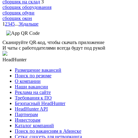
сборщик на склад
3
сборщик оборудования
сборщик обуви
сборщик окон
1
2
3
4
5
...
36
дальше
Сканируйте QR-код, чтобы скачать приложение
И чаты с работодателями всегда будут под рукой
HeadHunter
Размещение вакансий
Поиск по резюме
О компании
Наши вакансии
Реклама на сайте
Требования к ПО
Безопасный HeadHunter
HeadHunter API
Партнерам
Инвесторам
Каталог компаний
Поиск по вакансиям в Абинске
Сетка: соцсеть для нетворкинга