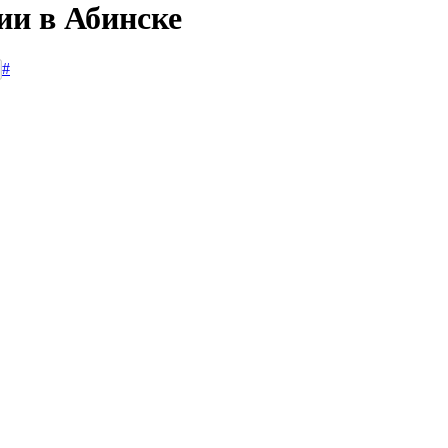
ии в Абинске
#