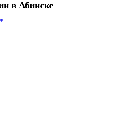
ии в Абинске
#