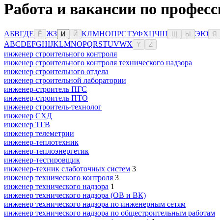
Работа и вакансии по професс
А
Б
В
Г
Д
Е
Ж
З
К
Л
М
Н
О
П
Р
С
Т
У
Ф
Х
Ц
Ч
Ш
Э
Ю
Ё
И
Й
Щ
Ы
Я
A
B
C
D
E
F
G
H
I
J
K
L
M
N
O
P
Q
R
S
T
U
V
W
X
Y
Z
инженер строительного контроля
инженер строительного контроля технического надзора
инженер строительного отдела
инженер строительной лаборатории
инженер-строитель ПГС
инженер-строитель ПТО
инженер строитель-технолог
инженер СХД
инженер ТГВ
инженер телеметрии
инженер-теплотехник
инженер-теплоэнергетик
инженер-тестировщик
инженер-техник слаботочных систем
3
инженер технического контроля
3
инженер технического надзора
1
инженер технического надзора (ОВ и ВК)
инженер технического надзора по инженерным сетям
инженер технического надзора по общестроительным работам