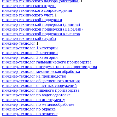
инженер технического надзора (электрика)
1
инженер технического отдела
инженер технического сопровождения
инженер технического учета
1
инженер технической поддержки
инженер технической поддержки (2 линия)
инженер технической поддержки (HelpDesk)
инженер технической поддержки клиентов
инженер технической службы
инженер-технолог
1
инженер-технолог 1 категории
инженер-технолог 2 категории
инженер-технолог 3 категории
инженер-технолог гальванического производства
инженер-технолог инструментального производства
инженер-технолог механическая обработка
инженер-технолог на производство
инженер-технолог общественного питания
инженер-технолог очистных сооружений
инженер-технолог пищевого производства
инженер-технолог по водоподготовке
инженер-технолог по инструменту
инженер-технолог по металлообработке
инженер-технолог по окраске
инженер-технолог по оснастке