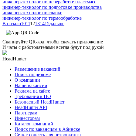
инженер-технолог по переработке пластмасс
инженер-технолог по подготовке производства
инженер-технолог по сварке
инженер-технолог по термообработке
В начало
10
11
12
13
14
15
дальше
Сканируйте QR-код, чтобы скачать приложение
И чаты с работодателями всегда будут под рукой
HeadHunter
Размещение вакансий
Поиск по резюме
О компании
Наши вакансии
Реклама на сайте
Требования к ПО
Безопасный HeadHunter
HeadHunter API
Партнерам
Инвесторам
Каталог компаний
Поиск по вакансиям в Абинске
Сетка: соцсеть для нетворкинга