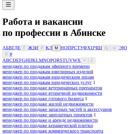
Работа и вакансии
по профессии в Абинске
А
Б
В
Г
Д
Е
Ж
З
И
К
Л
Н
О
П
Р
С
Т
У
Ф
Х
Ц
Ч
Ш
Э
Ю
Ё
Й
М
Щ
Ы
#
Я
A
B
C
D
E
F
G
H
I
J
K
L
M
N
O
P
Q
R
S
T
U
V
W
X
Y
Z
менеджер по продажам эфирного времени
менеджер по продажам ювелирных изделий
менеджер по продажам юридическим лицам
менеджер по продажам юридических услуг
1
менеджер по продаже ветеринарных препаратов
менеджер по продаже вторичной недвижимости
менеджер по продаже готового бизнеса
1
менеджер по продаже жилой недвижимости
менеджер по продаже запасных частей и аксессуаров
менеджер по продаже зарплатных проектов
1
менеджер по продаже и аренде недвижимости
менеджер по продаже керамической плитки
менеджер по продаже коммерческого транспорта