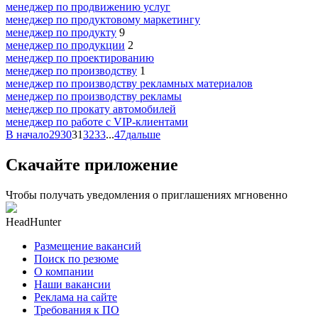
менеджер по продвижению услуг
менеджер по продуктовому маркетингу
менеджер по продукту
9
менеджер по продукции
2
менеджер по проектированию
менеджер по производству
1
менеджер по производству рекламных материалов
менеджер по производству рекламы
менеджер по прокату автомобилей
менеджер по работе с VIP-клиентами
В начало
29
30
31
32
33
...
47
дальше
Скачайте приложение
Чтобы получать уведомления о приглашениях мгновенно
HeadHunter
Размещение вакансий
Поиск по резюме
О компании
Наши вакансии
Реклама на сайте
Требования к ПО