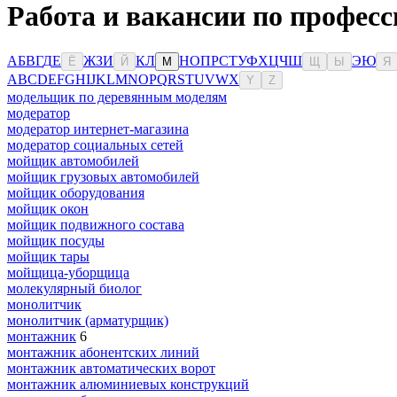
Работа и вакансии по професс
А
Б
В
Г
Д
Е
Ж
З
И
К
Л
Н
О
П
Р
С
Т
У
Ф
Х
Ц
Ч
Ш
Э
Ю
Ё
Й
М
Щ
Ы
Я
A
B
C
D
E
F
G
H
I
J
K
L
M
N
O
P
Q
R
S
T
U
V
W
X
Y
Z
модельщик по деревянным моделям
модератор
модератор интернет-магазина
модератор социальных сетей
мойщик автомобилей
мойщик грузовых автомобилей
мойщик оборудования
мойщик окон
мойщик подвижного состава
мойщик посуды
мойщик тары
мойщица-уборщица
молекулярный биолог
монолитчик
монолитчик (арматурщик)
монтажник
6
монтажник абонентских линий
монтажник автоматических ворот
монтажник алюминиевых конструкций