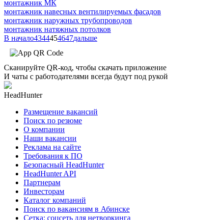
монтажник МК
монтажник навесных вентилируемых фасадов
монтажник наружных трубопроводов
монтажник натяжных потолков
В начало
43
44
45
46
47
дальше
Сканируйте QR-код, чтобы скачать приложение
И чаты с работодателями всегда будут под рукой
HeadHunter
Размещение вакансий
Поиск по резюме
О компании
Наши вакансии
Реклама на сайте
Требования к ПО
Безопасный HeadHunter
HeadHunter API
Партнерам
Инвесторам
Каталог компаний
Поиск по вакансиям в Абинске
Сетка: соцсеть для нетворкинга