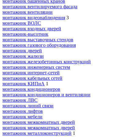
монтажник башенных кранов
монтажник вентилируемого фасада
монтажник вентиляции
монтажник видеонаблюдения
3
монтажник ВОЛС
монтажник входных дверей
монтажник-высотник
монтажник выставочных стендов
монтажник газового оборудования
монтажник дверей
монтажник жалюзи
монтажник железобетонных конструкций
монтажник инженерных систем
монтажник интернет-сетей
монтажник кабельных сетей
монтажник КИПиА
1
монтажник кондиционеров
монтажник кондиционеров и вентиляции
монтажник ЛВС
монтажник линий связи
монтажник лифтов
монтажник мебели
монтажник межкомнатных дверей
монтажник межкомнатных дверей
монтажник металлоконструкций
1