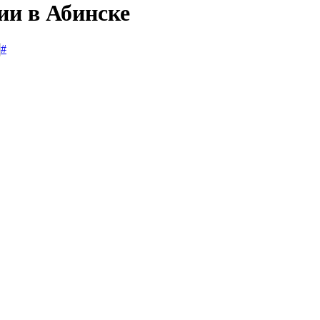
ии в Абинске
#