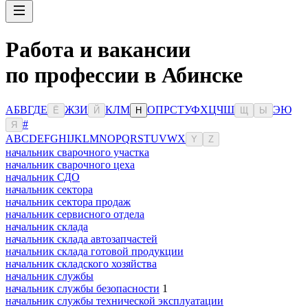
Работа и вакансии
по профессии в Абинске
А
Б
В
Г
Д
Е
Ж
З
И
К
Л
М
О
П
Р
С
Т
У
Ф
Х
Ц
Ч
Ш
Э
Ю
Ё
Й
Н
Щ
Ы
#
Я
A
B
C
D
E
F
G
H
I
J
K
L
M
N
O
P
Q
R
S
T
U
V
W
X
Y
Z
начальник сварочного участка
начальник сварочного цеха
начальник СДО
начальник сектора
начальник сектора продаж
начальник сервисного отдела
начальник склада
начальник склада автозапчастей
начальник склада готовой продукции
начальник складского хозяйства
начальник службы
начальник службы безопасности
1
начальник службы технической эксплуатации