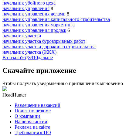
начальник убойного цеха
начальник управления
8
начальник управления делами
8
начальник управления капитального строительства
начальник управления маркетинга
начальник управления продаж
6
начальник участка
начальник участка буровзрывных работ
начальник участка дорожного строительства
начальник участка (ЖКХ)
В начало
5
6
7
8
9
10
дальше
Скачайте приложение
Чтобы получать уведомления о приглашениях мгновенно
HeadHunter
Размещение вакансий
Поиск по резюме
О компании
Наши вакансии
Реклама на сайте
Требования к ПО