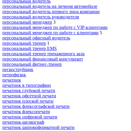
персональный водитель
персональный водитель на личном автомобиле
персональный водитель первого лица компании
персональный водитель руководителя
персональный менеджер
3
персональный менеджер по работе с VIP-клиентами
персональный менеджер по работе с клиентами
5
персональный офисный водитель
персональный тренер
1
персональный тренер EMS
персональный тренер тренажерного зала
персональный финансовый консультант
персональный фитнес-тренер
пескоструйщик
петрофизик
печатник
печатник в типографию
печатник глубокой печати
печатник офсетной печати
печатник плоской печати
печатник флексографской печати
печатник флексопечати
печатник цифровой печати
печатник-шелкограф
печатник широкоформатной печати