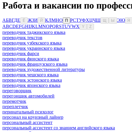
Работа и вакансии по професс
А
Б
В
Г
Д
Е
Ж
З
И
К
Л
М
Н
О
Р
С
Т
У
Ф
Х
Ц
Ч
Ш
Э
Ю
Ё
Й
П
Щ
Ы
Я
A
B
C
D
E
F
G
H
I
J
K
L
M
N
O
P
Q
R
S
T
U
V
W
X
Y
Z
переводчик таджикского языка
переводчик текстов
переводчик узбекского языка
переводчик украинского языка
переводчик фарси
переводчик финского языка
переводчик французского языка
переводчик художественной литературы
переводчик чешского языка
переводчик эстонского языка
переводчик японского языка
переговорщик
перегонщик автомобилей
перемотчик
переплетчик
перинатальный психолог
персонал на круизный лайнер
персональный ассистент
персональный ассистент со знанием английского языка