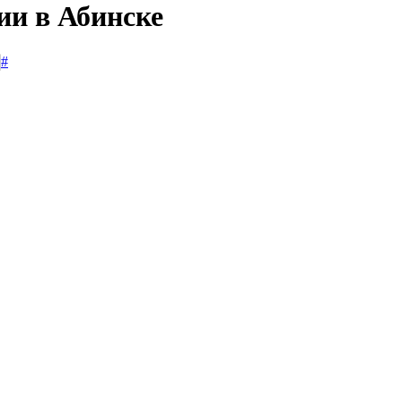
ии в Абинске
#