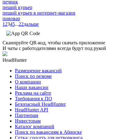
печник
пеший курьер
пеший курьер в интернет-магазин
пивовар
1
2
3
4
5
...
22
дальше
Сканируйте QR-код, чтобы скачать приложение
И чаты с работодателями всегда будут под рукой
HeadHunter
Размещение вакансий
Поиск по резюме
О компании
Наши вакансии
Реклама на сайте
Требования к ПО
Безопасный HeadHunter
HeadHunter API
Партнерам
Инвесторам
Каталог компаний
Поиск по вакансиям в Абинске
Сетка: соцсеть для нетворкинга