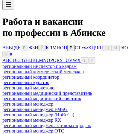
Работа и вакансии
по профессии в Абинске
А
Б
В
Г
Д
Е
Ж
З
И
К
Л
М
Н
О
П
С
Т
У
Ф
Х
Ц
Ч
Ш
Э
Ю
Ё
Й
Р
Щ
Ы
#
Я
A
B
C
D
E
F
G
H
I
J
K
L
M
N
O
P
Q
R
S
T
U
V
W
X
Y
Z
региональный инспектор по кадрам
региональный коммерческий менеджер
региональный координатор
региональный куратор
региональный маркетолог
региональный медицинский представитель
региональный медицинский советник
региональный менеджер
региональный менеджер FMSG
региональный менеджер (HoReCa)
региональный менеджер RX
региональный менеджер активных продаж
региональный менеджер ОТС