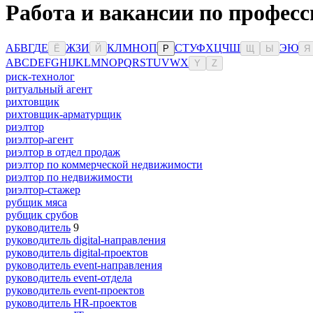
Работа и вакансии по професс
А
Б
В
Г
Д
Е
Ж
З
И
К
Л
М
Н
О
П
С
Т
У
Ф
Х
Ц
Ч
Ш
Э
Ю
Ё
Й
Р
Щ
Ы
Я
A
B
C
D
E
F
G
H
I
J
K
L
M
N
O
P
Q
R
S
T
U
V
W
X
Y
Z
риск-технолог
ритуальный агент
рихтовщик
рихтовщик-арматурщик
риэлтор
риэлтор-агент
риэлтор в отдел продаж
риэлтор по коммерческой недвижимости
риэлтор по недвижимости
риэлтор-стажер
рубщик мяса
рубщик срубов
руководитель
9
руководитель digital-направления
руководитель digital-проектов
руководитель event-направления
руководитель event-отдела
руководитель event-проектов
руководитель HR-проектов