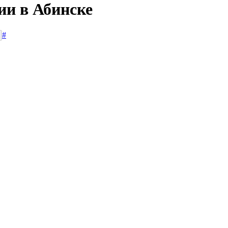
ии в Абинске
#