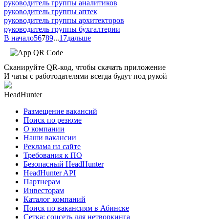
руководитель группы аналитиков
руководитель группы аптек
руководитель группы архитекторов
руководитель группы бухгалтерии
В начало
5
6
7
8
9
...
17
дальше
Сканируйте QR-код, чтобы скачать приложение
И чаты с работодателями всегда будут под рукой
HeadHunter
Размещение вакансий
Поиск по резюме
О компании
Наши вакансии
Реклама на сайте
Требования к ПО
Безопасный HeadHunter
HeadHunter API
Партнерам
Инвесторам
Каталог компаний
Поиск по вакансиям в Абинске
Сетка: соцсеть для нетворкинга